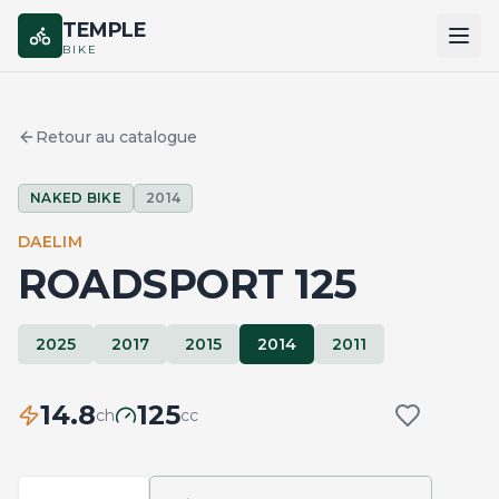
TEMPLE
BIKE
ACCUEIL
Retour au catalogue
CATALOGUE
NAKED BIKE
2014
MARQUES
DAELIM
COMPARER
ROADSPORT 125
2025
2017
2015
2014
2011
14.8
125
ch
cc