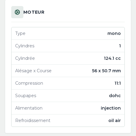
MOTEUR
Type
mono
Cylindres
1
Cylindrée
124.1 cc
Alésage x Course
56 x 50.7 mm
Compression
11:1
Soupapes
dohc
Alimentation
injection
Refroidissement
oil air