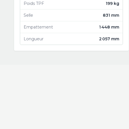
Poids TPF
199 kg
Selle
831 mm
Empattement
1 448 mm
Longueur
2 057 mm