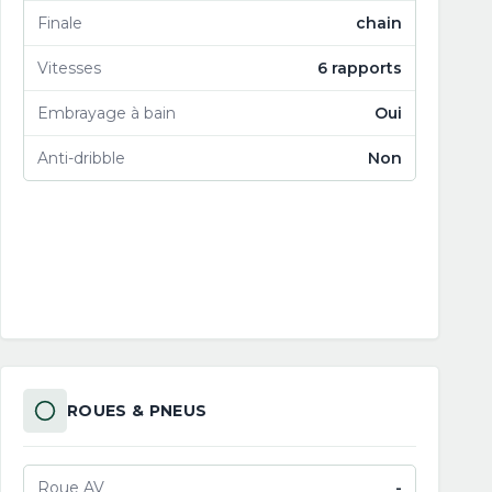
Finale
chain
Vitesses
6 rapports
Embrayage à bain
Oui
Anti-dribble
Non
ROUES & PNEUS
Roue AV
-