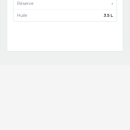
Réserve
-
Huile
3.5 L