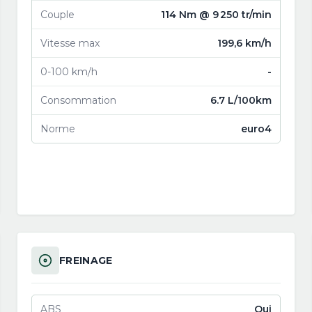
Couple
114 Nm @ 9 250 tr/min
Vitesse max
199,6 km/h
0-100 km/h
-
Consommation
6.7 L/100km
Norme
euro4
FREINAGE
ABS
Oui