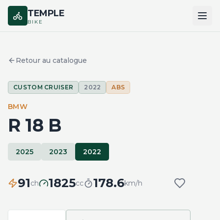
TEMPLE
BIKE
ACCUEIL
Retour au catalogue
CATALOGUE
CUSTOM CRUISER
2022
ABS
MARQUES
BMW
COMPARER
R 18 B
2025
2023
2022
91
1825
178.6
ch
cc
km/h