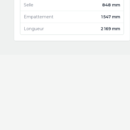
Selle
848 mm
Empattement
1 547 mm
Longueur
2 169 mm