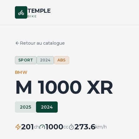
TEMPLE
BIKE
Retour au catalogue
SPORT
2024
ABS
BMW
M 1000 XR
2025
2024
201
1000
273.6
ch
cc
km/h