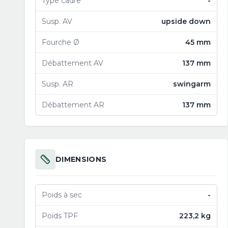
Type cadre
-
Susp. AV
upside down
Fourche Ø
45 mm
Débattement AV
137 mm
Susp. AR
swingarm
Débattement AR
137 mm
DIMENSIONS
Poids à sec
-
Poids TPF
223,2 kg