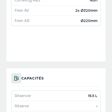
Cornering ABS
Non
Frein AV
2x Ø320mm
Frein AR
Ø220mm
CAPACITÉS
Réservoir
16.5 L
Réserve
-