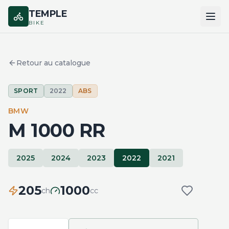
TEMPLE
BIKE
ACCUEIL
Retour au catalogue
CATALOGUE
SPORT
2022
ABS
MARQUES
BMW
COMPARER
M 1000 RR
2025
2024
2023
2022
2021
205
1000
ch
cc