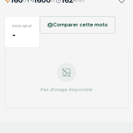
160
1600
162
ch
cc
km/h
Comparer cette moto
PRIX NEUF
-
Pas d'image disponible