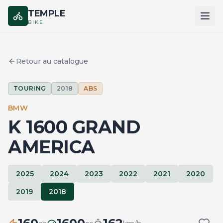
TEMPLE
BIKE
ACCUEIL
Retour au catalogue
CATALOGUE
TOURING
2018
ABS
MARQUES
BMW
COMPARER
K 1600 GRAND
AMERICA
2025
2024
2023
2022
2021
2020
2019
2018