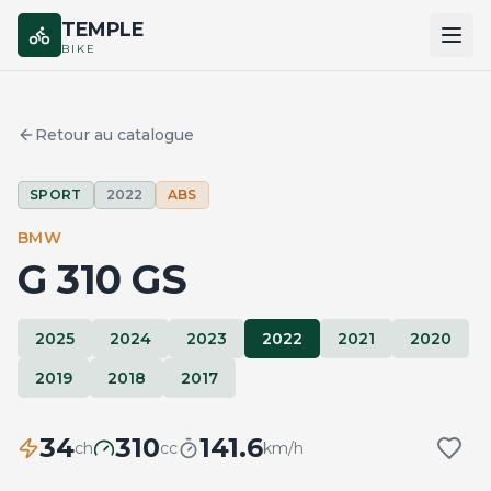
TEMPLE
BIKE
ACCUEIL
Retour au catalogue
CATALOGUE
SPORT
2022
ABS
MARQUES
BMW
COMPARER
G 310 GS
2025
2024
2023
2022
2021
2020
2019
2018
2017
34
310
141.6
ch
cc
km/h