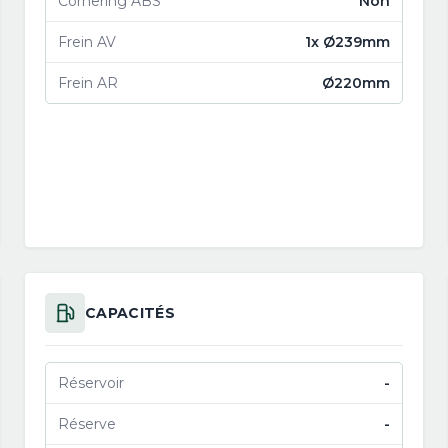
Cornering ABS
Non
Frein AV
1x Ø239mm
Frein AR
Ø220mm
CAPACITÉS
Réservoir
-
Réserve
-