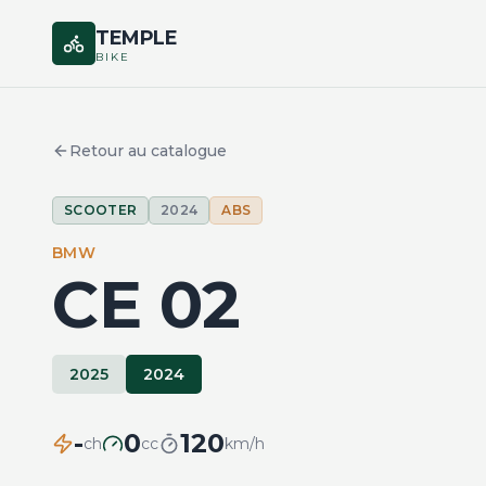
TEMPLE
BIKE
Retour au catalogue
SCOOTER
2024
ABS
BMW
CE 02
2025
2024
-
0
120
ch
cc
km/h