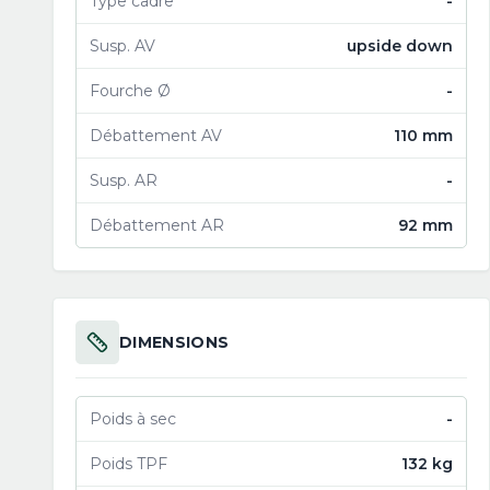
Type cadre
-
Susp. AV
upside down
Fourche Ø
-
Débattement AV
110 mm
Susp. AR
-
Débattement AR
92 mm
DIMENSIONS
Poids à sec
-
Poids TPF
132 kg