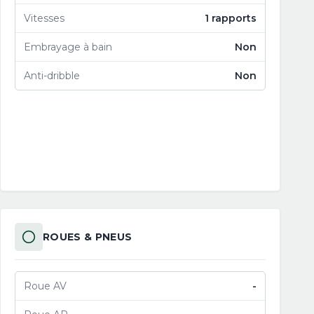
Vitesses
1 rapports
Embrayage à bain
Non
Anti-dribble
Non
ROUES & PNEUS
Roue AV
-