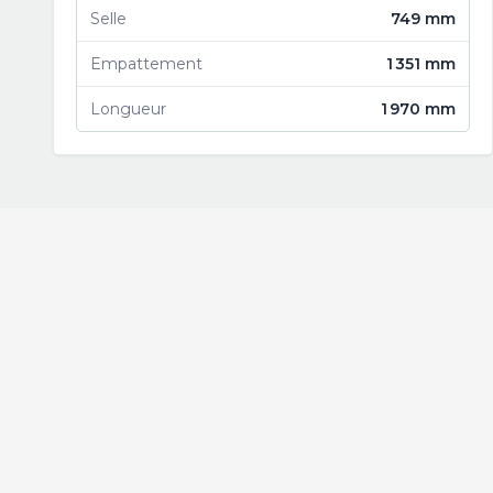
Selle
749 mm
Empattement
1 351 mm
Longueur
1 970 mm