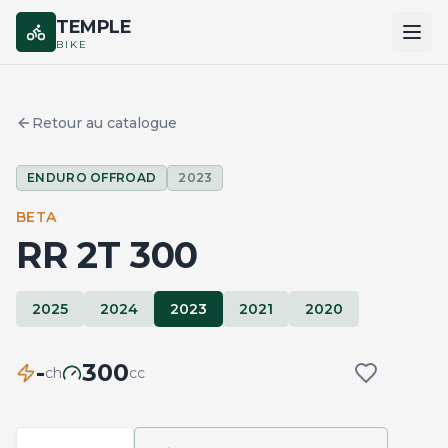
TEMPLE
BIKE
ACCUEIL
Retour au catalogue
CATALOGUE
ENDURO OFFROAD
2023
MARQUES
BETA
COMPARER
RR 2T 300
2025
2024
2023
2021
2020
-
300
ch
cc