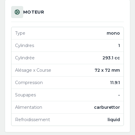
MOTEUR
Type
mono
Cylindres
1
Cylindrée
293.1 cc
Alésage x Course
72 x 72 mm
Compression
11.9:1
Soupapes
-
Alimentation
carburettor
Refroidissement
liquid