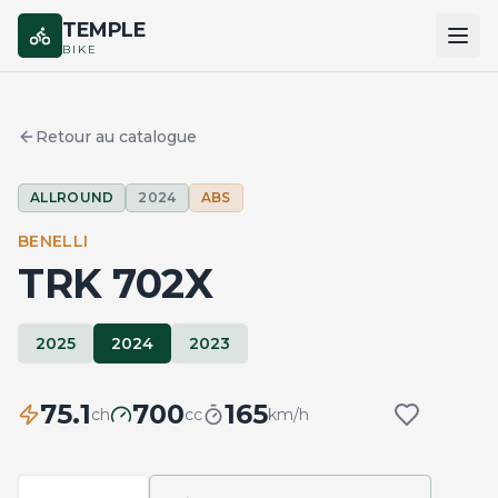
TEMPLE
BIKE
ACCUEIL
Retour au catalogue
CATALOGUE
ALLROUND
2024
ABS
MARQUES
BENELLI
COMPARER
TRK 702X
2025
2024
2023
75.1
700
165
ch
cc
km/h