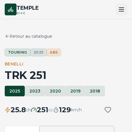
TEMPLE
BIKE
ACCUEIL
Retour au catalogue
CATALOGUE
TOURING
2025
ABS
MARQUES
BENELLI
COMPARER
TRK 251
2025
2023
2020
2019
2018
25.8
251
129
ch
cc
km/h