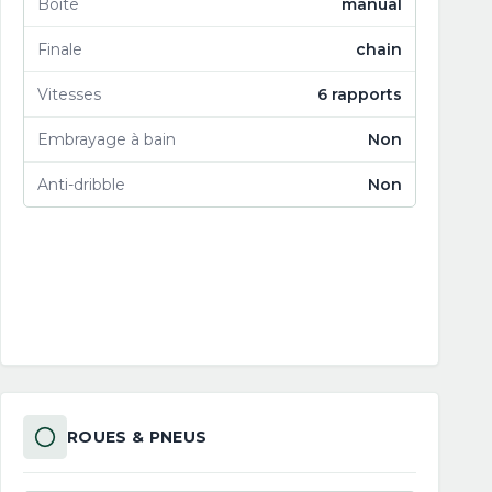
Boîte
manual
Finale
chain
Vitesses
6 rapports
Embrayage à bain
Non
Anti-dribble
Non
ROUES & PNEUS