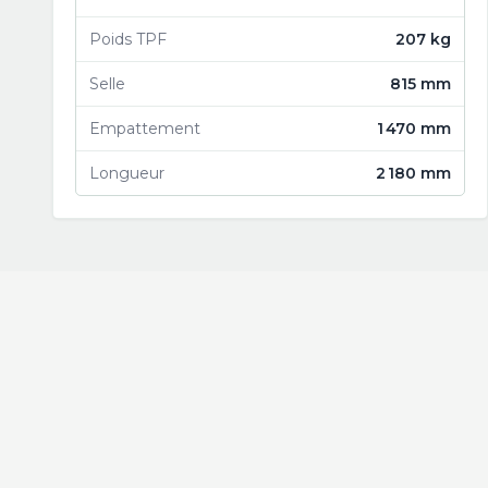
Poids TPF
207 kg
Selle
815 mm
Empattement
1 470 mm
Longueur
2 180 mm