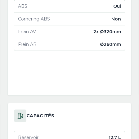
ABS
Oui
Cornering ABS
Non
Frein AV
2x Ø320mm
Frein AR
Ø260mm
CAPACITÉS
Réservoir
12.7 L