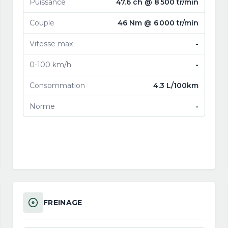
Puissance
47.6 ch @ 8 500 tr/min
Couple
46 Nm @ 6 000 tr/min
Vitesse max
-
0-100 km/h
-
Consommation
4.3 L/100km
Norme
-
FREINAGE