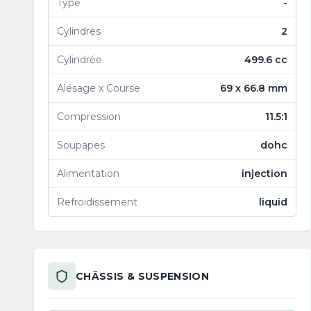
Type
-
Cylindres
2
Cylindrée
499.6 cc
Alésage x Course
69 x 66.8 mm
Compression
11.5:1
Soupapes
dohc
Alimentation
injection
Refroidissement
liquid
CHÂSSIS & SUSPENSION