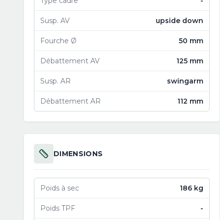
Type cadre
-
Susp. AV
upside down
Fourche Ø
50 mm
Débattement AV
125 mm
Susp. AR
swingarm
Débattement AR
112 mm
DIMENSIONS
Poids à sec
186 kg
Poids TPF
-