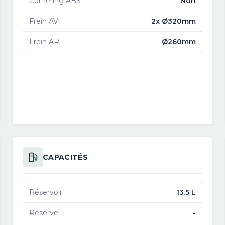
Cornering ABS
Non
Frein AV
2x Ø320mm
Frein AR
Ø260mm
CAPACITÉS
Réservoir
13.5 L
Réserve
-