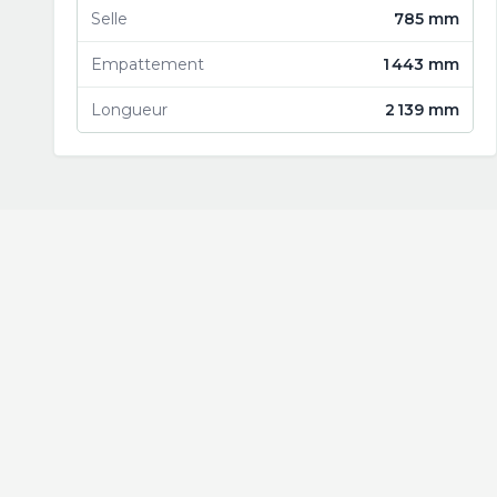
Selle
785 mm
Empattement
1 443 mm
Longueur
2 139 mm