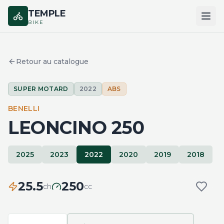
TEMPLE
BIKE
ACCUEIL
Retour au catalogue
CATALOGUE
SUPER MOTARD
2022
ABS
MARQUES
BENELLI
COMPARER
LEONCINO 250
2025
2023
2022
2020
2019
2018
25.5
250
ch
cc