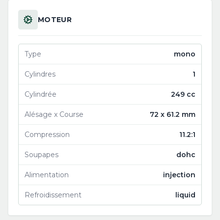
MOTEUR
Type
mono
Cylindres
1
Cylindrée
249 cc
Alésage x Course
72 x 61.2 mm
Compression
11.2:1
Soupapes
dohc
Alimentation
injection
Refroidissement
liquid