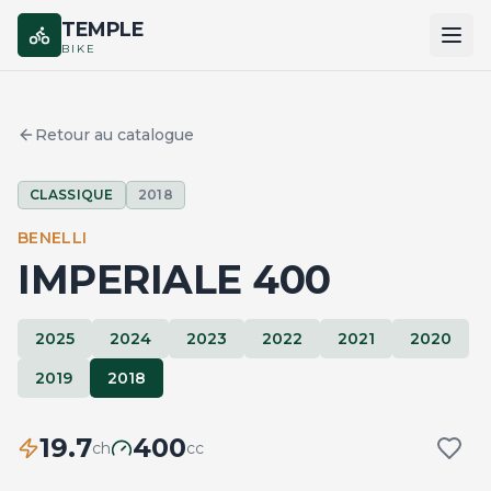
TEMPLE
BIKE
ACCUEIL
Retour au catalogue
CATALOGUE
CLASSIQUE
2018
MARQUES
BENELLI
COMPARER
IMPERIALE 400
2025
2024
2023
2022
2021
2020
2019
2018
19.7
400
ch
cc