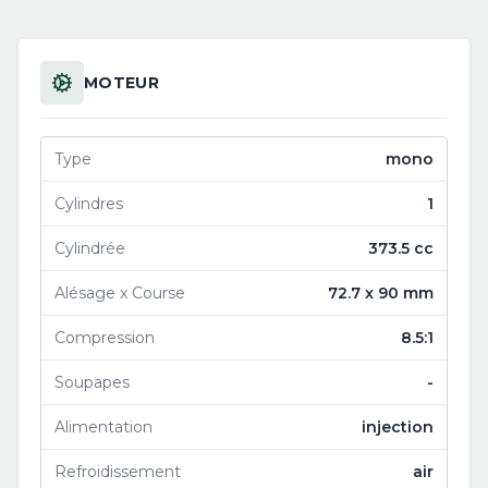
MOTEUR
Type
mono
Cylindres
1
Cylindrée
373.5 cc
Alésage x Course
72.7 x 90 mm
Compression
8.5:1
Soupapes
-
Alimentation
injection
Refroidissement
air