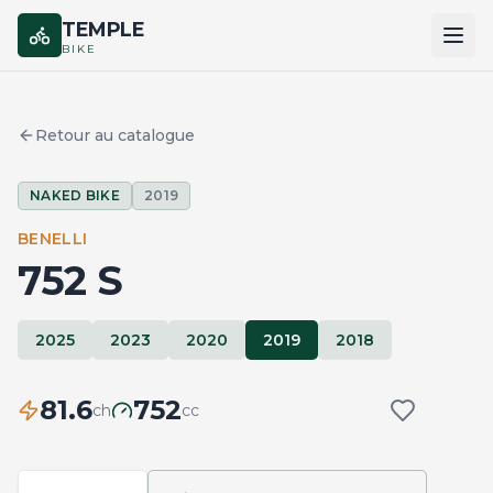
TEMPLE
BIKE
ACCUEIL
Retour au catalogue
CATALOGUE
NAKED BIKE
2019
MARQUES
BENELLI
COMPARER
752 S
2025
2023
2020
2019
2018
81.6
752
ch
cc