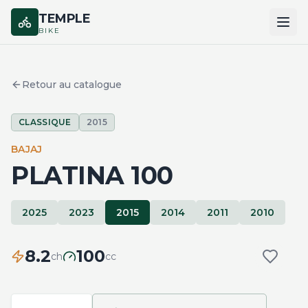
TEMPLE
BIKE
ACCUEIL
Retour au catalogue
CATALOGUE
CLASSIQUE
2015
MARQUES
BAJAJ
COMPARER
PLATINA 100
2025
2023
2015
2014
2011
2010
8.2
100
ch
cc