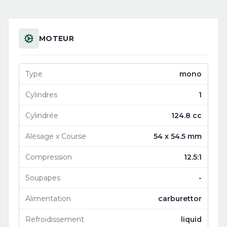
MOTEUR
Type
mono
Cylindres
1
Cylindrée
124.8 cc
Alésage x Course
54 x 54.5 mm
Compression
12.5:1
Soupapes
-
Alimentation
carburettor
Refroidissement
liquid