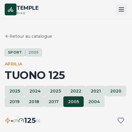
TEMPLE
BIKE
ACCUEIL
Retour au catalogue
CATALOGUE
SPORT
2005
MARQUES
APRILIA
COMPARER
TUONO 125
2025
2024
2023
2022
2021
2020
2019
2018
2017
2005
2004
-
125
ch
cc