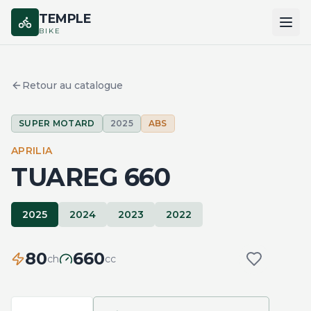
TEMPLE
BIKE
ACCUEIL
Retour au catalogue
CATALOGUE
SUPER MOTARD
2025
ABS
MARQUES
APRILIA
COMPARER
TUAREG 660
2025
2024
2023
2022
80
660
ch
cc