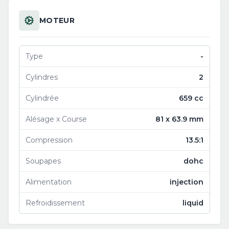
MOTEUR
Type
-
Cylindres
2
Cylindrée
659 cc
Alésage x Course
81 x 63.9 mm
Compression
13.5:1
Soupapes
dohc
Alimentation
injection
Refroidissement
liquid