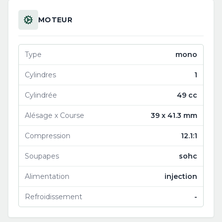
MOTEUR
Type
mono
Cylindres
1
Cylindrée
49 cc
Alésage x Course
39 x 41.3 mm
Compression
12.1:1
Soupapes
sohc
Alimentation
injection
Refroidissement
-