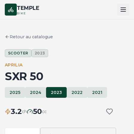
TEMPLE
BIKE
ACCUEIL
Retour au catalogue
CATALOGUE
SCOOTER
2023
MARQUES
APRILIA
COMPARER
SXR 50
2025
2024
2023
2022
2021
3.2
50
ch
cc