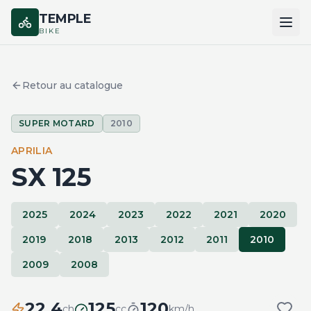
TEMPLE
BIKE
ACCUEIL
Retour au catalogue
CATALOGUE
SUPER MOTARD
2010
MARQUES
APRILIA
COMPARER
SX 125
2025
2024
2023
2022
2021
2020
2019
2018
2013
2012
2011
2010
2009
2008
22.4
125
120
ch
cc
km/h