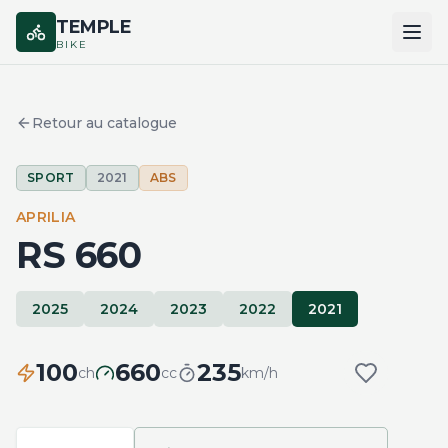
TEMPLE
BIKE
ACCUEIL
Retour au catalogue
CATALOGUE
SPORT
2021
ABS
MARQUES
APRILIA
COMPARER
RS 660
2025
2024
2023
2022
2021
100
660
235
ch
cc
km/h