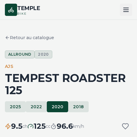
TEMPLE
BIKE
ACCUEIL
Retour au catalogue
CATALOGUE
ALLROUND
2020
MARQUES
AJS
COMPARER
TEMPEST ROADSTER
125
2025
2022
2020
2018
9.5
125
96.6
ch
cc
km/h