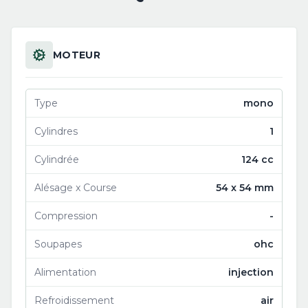
MOTEUR
Type
mono
Cylindres
1
Cylindrée
124 cc
Alésage x Course
54 x 54 mm
Compression
-
Soupapes
ohc
Alimentation
injection
Refroidissement
air