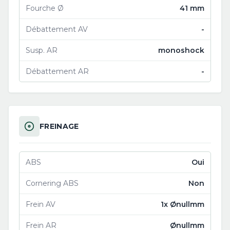
Fourche Ø
41 mm
Débattement AV
-
Susp. AR
monoshock
Débattement AR
-
FREINAGE
ABS
Oui
Cornering ABS
Non
Frein AV
1x Ønullmm
Frein AR
Ønullmm