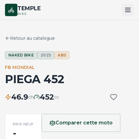
TEMPLE
BIKE
ACCUEIL
Retour au catalogue
CATALOGUE
NAKED BIKE
2025
ABS
MARQUES
FB MONDIAL
COMPARER
PIEGA 452
46.9
452
ch
cc
Comparer cette moto
PRIX NEUF
-