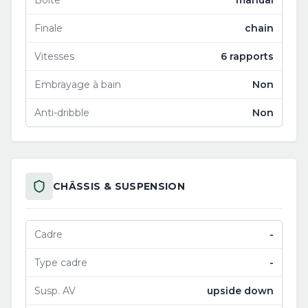
Boîte
manual
Finale
chain
Vitesses
6 rapports
Embrayage à bain
Non
Anti-dribble
Non
CHÂSSIS & SUSPENSION
Cadre
-
Type cadre
-
Susp. AV
upside down