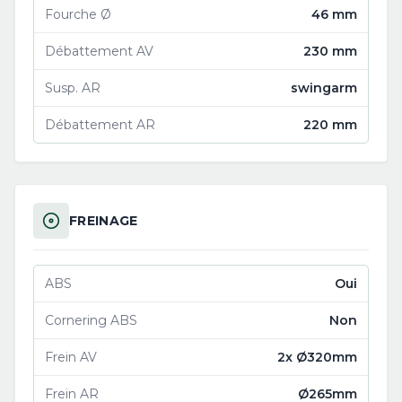
Fourche Ø
46 mm
Débattement AV
230 mm
Susp. AR
swingarm
Débattement AR
220 mm
FREINAGE
ABS
Oui
Cornering ABS
Non
Frein AV
2x Ø320mm
Frein AR
Ø265mm