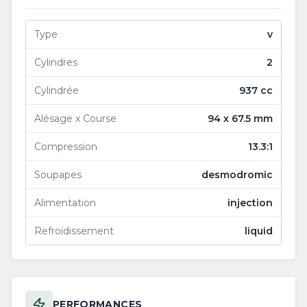
Type
v
Cylindres
2
Cylindrée
937 cc
Alésage x Course
94 x 67.5 mm
Compression
13.3:1
Soupapes
desmodromic
Alimentation
injection
Refroidissement
liquid
PERFORMANCES