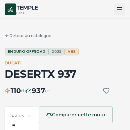
TEMPLE
BIKE
ACCUEIL
Retour au catalogue
CATALOGUE
ENDURO OFFROAD
2025
ABS
MARQUES
DUCATI
COMPARER
DESERTX 937
110
937
ch
cc
Comparer cette moto
PRIX NEUF
-