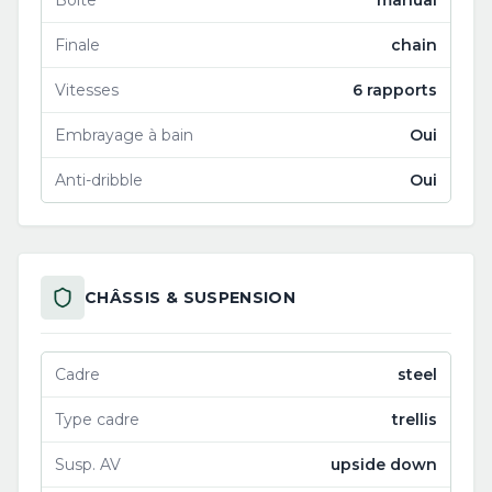
Boîte
manual
Finale
chain
Vitesses
6 rapports
Embrayage à bain
Oui
Anti-dribble
Oui
CHÂSSIS & SUSPENSION
Cadre
steel
Type cadre
trellis
Susp. AV
upside down