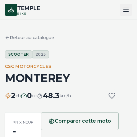
TEMPLE
BIKE
ACCUEIL
Retour au catalogue
CATALOGUE
SCOOTER
2025
MARQUES
CSC MOTORCYCLES
COMPARER
MONTEREY
2
0
48.3
ch
cc
km/h
Comparer cette moto
PRIX NEUF
-