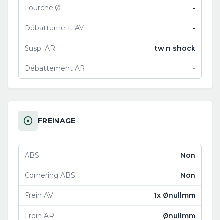
Fourche Ø
-
Débattement AV
-
Susp. AR
twin shock
Débattement AR
-
FREINAGE
ABS
Non
Cornering ABS
Non
Frein AV
1x Ønullmm
Frein AR
Ønullmm