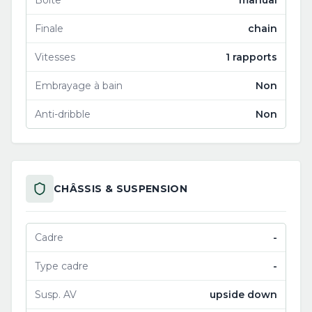
Boîte
manual
Finale
chain
Vitesses
1 rapports
Embrayage à bain
Non
Anti-dribble
Non
CHÂSSIS & SUSPENSION
Cadre
-
Type cadre
-
Susp. AV
upside down