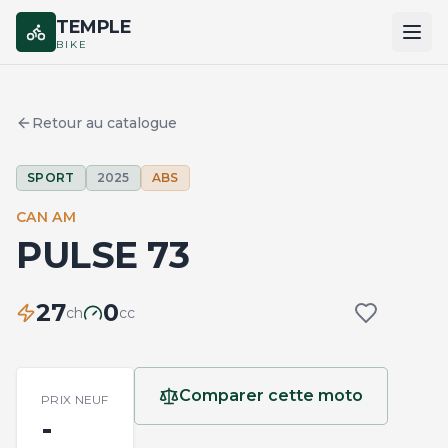
TEMPLE
BIKE
ACCUEIL
Retour au catalogue
CATALOGUE
SPORT
2025
ABS
MARQUES
CAN AM
COMPARER
PULSE 73
27
0
ch
cc
Comparer cette moto
PRIX NEUF
-