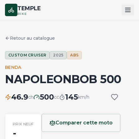
TEMPLE
BIKE
ACCUEIL
Retour au catalogue
CATALOGUE
CUSTOM CRUISER
2025
ABS
MARQUES
BENDA
COMPARER
NAPOLEONBOB 500
46.9
500
145
ch
cc
km/h
Comparer cette moto
PRIX NEUF
-