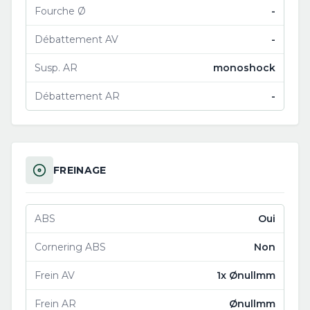
Fourche Ø
-
Débattement AV
-
Susp. AR
monoshock
Débattement AR
-
FREINAGE
ABS
Oui
Cornering ABS
Non
Frein AV
1x Ønullmm
Frein AR
Ønullmm