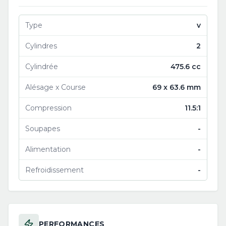
Type
v
Cylindres
2
Cylindrée
475.6 cc
Alésage x Course
69 x 63.6 mm
Compression
11.5:1
Soupapes
-
Alimentation
-
Refroidissement
-
PERFORMANCES